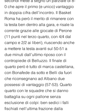
secondi mette a segno un parziale di 8-
0 che apre il primo (e unico) vantaggio 
in doppia cifra dell’incontro. Il Basket 
Roma ha però il merito di rimanere con 
la testa ben dentro alla gara, e risale la 
corrente grazie alle giocate di Perone 
(11 punti nel terzo quarto, con 4/4 dal 
campo e 2/2 ai liberi), riuscendo anche 
a mettere la testa avanti sul 50-51 a 
due minuti dall’ultimo riposo con il 
contropiede di Belluzzo. Il finale di 
quarto però è tutto di marca castellana, 
con Bonafede da sotto e Belli da fuori 
che riconsegnano ad Albano due 
possessi di vantaggio (57-53). Quarto 
quarto con le squadre che si danno 
battaglia su ogni pallone senza 
esclusione di colpi: ben sedici i falli 
fischiati nell’ultima frazione dalla 