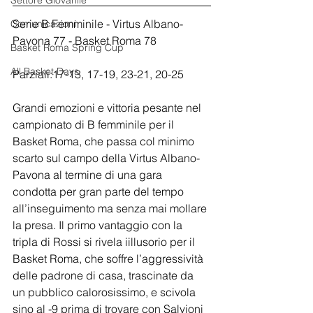
Settore Giovanile
Serie B Femminile - Virtus Albano-
Comunicazioni
Pavona 77 - Basket Roma 78
Basket Roma Spring Cup
All Basket Days
Parziali:17-13, 17-19, 23-21, 20-25
Grandi emozioni e vittoria pesante nel 
campionato di B femminile per il 
Basket Roma, che passa col minimo 
scarto sul campo della Virtus Albano-
Pavona al termine di una gara 
condotta per gran parte del tempo 
all’inseguimento ma senza mai mollare 
la presa. Il primo vantaggio con la 
tripla di Rossi si rivela iillusorio per il 
Basket Roma, che soffre l’aggressività 
delle padrone di casa, trascinate da 
un pubblico calorosissimo, e scivola 
sino al -9 prima di trovare con Salvioni 