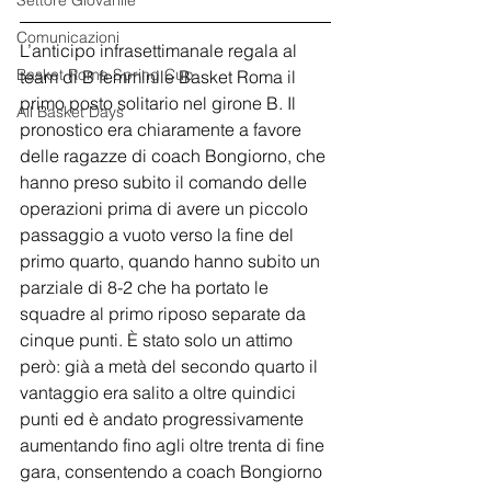
Settore Giovanile
Comunicazioni
L’anticipo infrasettimanale regala al 
Basket Roma Spring Cup
team di B femminile Basket Roma il 
primo posto solitario nel girone B. Il 
All Basket Days
pronostico era chiaramente a favore 
delle ragazze di coach Bongiorno, che 
hanno preso subito il comando delle 
operazioni prima di avere un piccolo 
passaggio a vuoto verso la fine del 
primo quarto, quando hanno subito un 
parziale di 8-2 che ha portato le 
squadre al primo riposo separate da 
cinque punti. È stato solo un attimo 
però: già a metà del secondo quarto il 
vantaggio era salito a oltre quindici 
punti ed è andato progressivamente 
aumentando fino agli oltre trenta di fine 
gara, consentendo a coach Bongiorno 