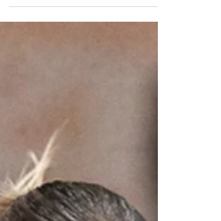
Vittoria al fotofinish e semifinale
raggiunta per la Serie B
Non sappiamo cosa succederà domαni e
domenica, non sappiamo come andrà a finire
questo torneo, non sappiamo se torneremo a Roma
dal Friuli con in tasca la promozione in A2, forse
non è neanche così importante. Sappiamo però per
certo che oggi questo gruppo di ragazze, vincendo
il quarto di finale ed arrivando tra le quattro
squadre che si giocheranno domani e domenica le
tre promozioni in A2, ha scritto una pagina
memorabile nella storia del Basket Roma. Arrivate
alle finali