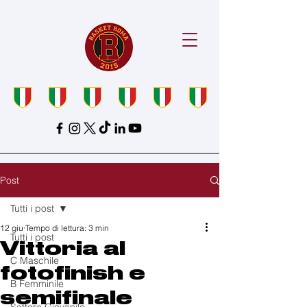
Post
Tutti i post
12 giu
Tempo di lettura: 3 min
Tutti i post
Vittoria al
C Maschile
fotofinish e
B Femminile
semifinale