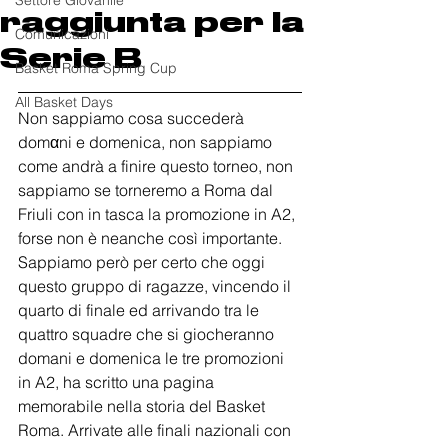
Settore Giovanile
raggiunta per la
Comunicazioni
Serie B
Basket Roma Spring Cup
All Basket Days
Non sappiamo cosa succederà 
domαni e domenica, non sappiamo 
come andrà a finire questo torneo, non 
sappiamo se torneremo a Roma dal 
Friuli con in tasca la promozione in A2, 
forse non è neanche così importante. 
Sappiamo però per certo che oggi 
questo gruppo di ragazze, vincendo il 
quarto di finale ed arrivando tra le 
quattro squadre che si giocheranno 
domani e domenica le tre promozioni 
in A2, ha scritto una pagina 
memorabile nella storia del Basket 
Roma. Arrivate alle finali nazionali con 