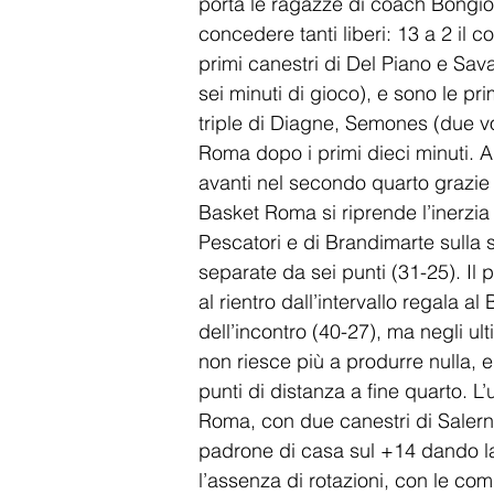
porta le ragazze di coach Bongior
concedere tanti liberi: 13 a 2 il co
primi canestri di Del Piano e Sav
sei minuti di gioco), e sono le pr
triple di Diagne, Semones (due vo
Roma dopo i primi dieci minuti. Ap
avanti nel secondo quarto grazie a
Basket Roma si riprende l’inerzia d
Pescatori e di Brandimarte sulla
separate da sei punti (31-25). Il 
al rientro dall’intervallo regala a
dell’incontro (40-27), ma negli ul
non riesce più a produrre nulla, e i
punti di distanza a fine quarto. L’
Roma, con due canestri di Salerno
padrone di casa sul +14 dando la s
l’assenza di rotazioni, con le co