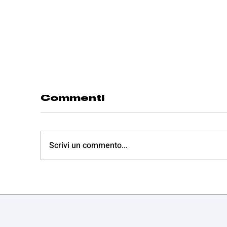
Commenti
Scrivi un commento...
Sconfitta in
V
semifinale per la
f
Serie B
s
r
S