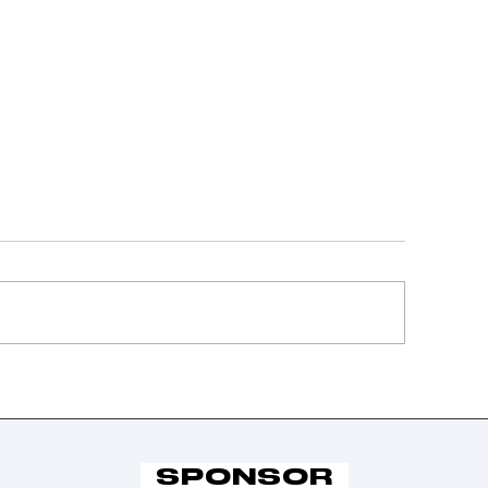
ittoria al
Pronto ris
otofinish e
per la Ser
emifinale
nella sec
aggiunta per la
giornata d
SPONSOR
erie B
Finali Nazi