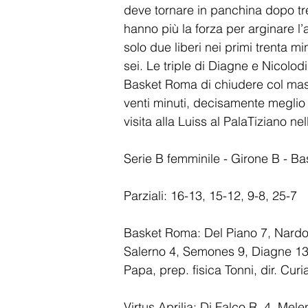
deve tornare in panchina dopo tr
hanno più la forza per arginare 
solo due liberi nei primi trenta m
sei. Le triple di Diagne e Nicolod
Basket Roma di chiudere col mass
venti minuti, decisamente meglio d
visita alla Luiss al PalaTiziano n
Serie B femminile - Girone B - Ba
Parziali: 16-13, 15-12, 9-8, 25-7
Basket Roma: Del Piano 7, Nardon
Salerno 4, Semones 9, Diagne 13, 
Papa, prep. fisica Tonni, dir. Curi
Virtus Aprilia: Di Falco R. 4, Mel