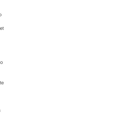
o 
et 
io 
te 
 