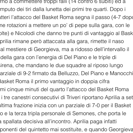
no a commettere troppi falli (14 contro 6 subiti) ed a 
mputo dei tiri dalla lunetta dei primi tre quarti. Dopo i 
atteri l’attacco del Basket Roma segna il passo (4-7 dop
ime rotazioni a mettere un po’ di pepe sulla gara, con le 
lte) e Nicolodi che danno tre punti di vantaggio al Bask
rilia rimane però attaccata alla gara, rimette il naso 
l mestiere di Georgieva, ma a ridosso dell’intervallo il 
ella gara con l’energia di Del Piano e le triple di 
 sirena, che mandano le due squadre al riposo lungo 
parziale di 9-2 firmato da Belluzzo, Del Piano e Manocch
l Basket Roma il primo vantaggio in doppia cifra 
timi cinque minuti del quarto l’attacco del Basket Roma 
 tre canestri consecutivi di Triveri riportano Aprilia a set
ultima frazione inizia con un parziale di 7-0 per il Basket 
 e la terza tripla personale di Semones, che porta le 
pallata decisiva all’incontro. Aprilia paga infatti 
mponenti del quintetto mai sostituite, e quando Georgieva