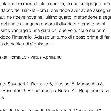
entaquattro minuti filati in campo, le sue compagne non 
l’attacco del Basket Roma, che dopo aver avuto assegnat
inuti ne riceve nove nell’ultimo quarto, mettendone a seg
i nel finale allungano ancora il divario e permettono al 
imo vantaggio una gara dai due volti: male nei primi 
opo l’intervallo. Adesso un turno di riposo prima di far 
ella domenica di Ognissanti.
sket Roma 65 - Virtus Aprilia 40
e, Savatteri 2, Belluzzo 6, Nicolodi 8, Manocchio 8, 
Pescatori 3, Brandimarte 5, Rossi. All. Bongiorno, ass.
ale
endez 5, Rogo, Triveri 8, Di Falco A. 6, Georgieva 17, 