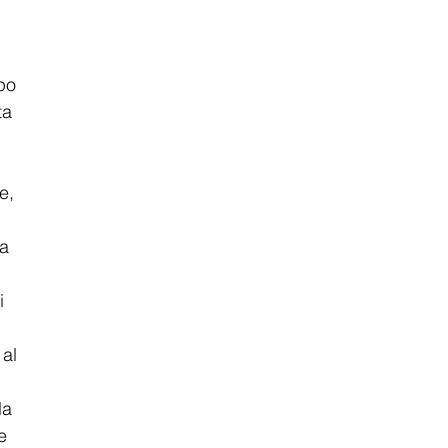
 
po 
ta 
e, 
a 
i 
al 
la 
e 