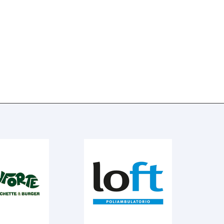
catto
ie B
onda
elle
onali