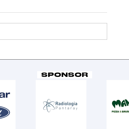
ittoria al
Pronto ris
otofinish e
per la Ser
emifinale
nella sec
aggiunta per la
giornata d
SPONSOR
erie B
Finali Nazi