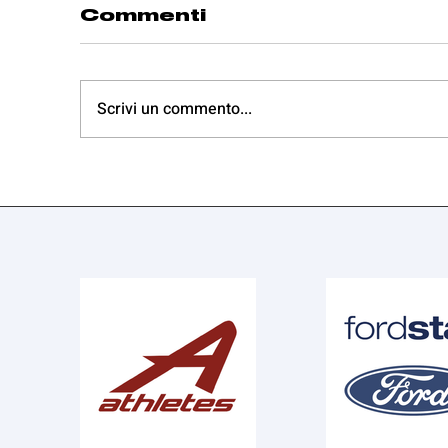
Commenti
Scrivi un commento...
Sconfitta in
V
semifinale per la
f
Serie B
s
r
S