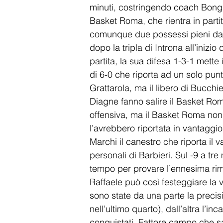
minuti, costringendo coach Bongio
Basket Roma, che rientra in parti
comunque due possessi pieni da r
dopo la tripla di Introna all’inizi
partita, la sua difesa 1-3-1 mette in
di 6-0 che riporta ad un solo punto
Grattarola, ma il libero di Bucchie
Diagne fanno salire il Basket Roma
offensiva, ma il Basket Roma non r
l’avrebbero riportata in vantaggio
Marchi il canestro che riporta il
personali di Barbieri. Sul -9 a tr
tempo per provare l’ennesima rimont
Raffaele può così festeggiare la v
sono state da una parte la precisio
nell’ultimo quarto), dall’altra l’in
conquistati. Fattore campo che sal