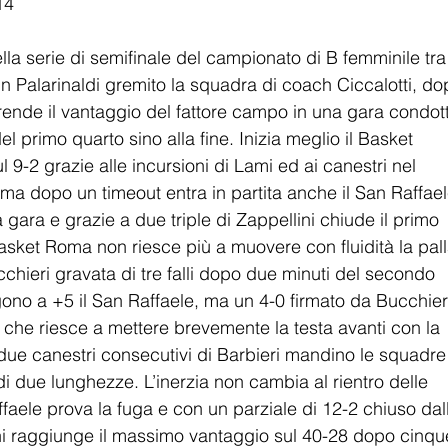
14
ella serie di semifinale del campionato di B femminile tra
 Palarinaldi gremito la squadra di coach Ciccalotti, do
prende il vantaggio del fattore campo in una gara condot
el primo quarto sino alla fine. Inizia meglio il Basket 
 9-2 grazie alle incursioni di Lami ed ai canestri nel 
, ma dopo un timeout entra in partita anche il San Raffael
la gara e grazie a due triple di Zappellini chiude il primo 
asket Roma non riesce più a muovere con fluidità la pall
cchieri gravata di tre falli dopo due minuti del secondo 
gono a +5 il San Raffaele, ma un 4-0 firmato da Bucchier
, che riesce a mettere brevemente la testa avanti con la 
 due canestri consecutivi di Barbieri mandino le squadre 
di due lunghezze. L’inerzia non cambia al rientro delle 
faele prova la fuga e con un parziale di 12-2 chiuso dal
ini raggiunge il massimo vantaggio sul 40-28 dopo cinqu