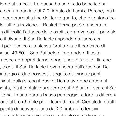
rno al timeout. La pausa ha un effetto benefico sul 
ta con un parziale di 7-0 firmato da Lami e Perone, ma h
ecuperare alla fine del terzo quarto, che diventano tre 
o dell’ultima frazione. Il Basket Roma però è ancora in 
 difficoltà l’attacco delle ospiti, ed arriva così il parziale
 il divario. Il San Raffaele risponde dall’arco con 
ri per tecnico alla stessa Grattarola e il canestro di 
 sul 49-50. Il San Raffaele è in grande difficoltà 
iesce ad approfittarne, sbagliando più volte i tiri che 
, e così il San Raffaele trova ancora dall’arco con De 
 vantaggio a due possessi, seguito da cinque punti 
e minuti dalla sirena il Basket Roma avrebbe ancora il 
a, ma il tentativo si spegne sul 2-6 ai tiri liberi e il Sa
ittoria. In una gara a basso punteggio, a fare la differen
ne al tiro (9 triple per il team di coach Ciccalotti, quattr
capacità di ricavare punti dai 20 rimbalzi offensivi 
ta per la quarta volta su altrettante gare disputate 