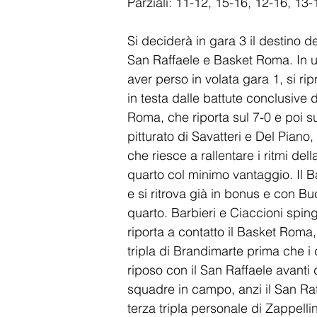
Parziali: 11-12, 15-16, 12-16, 13-
Si deciderà in gara 3 il destino d
San Raffaele e Basket Roma. In un
aver perso in volata gara 1, si ri
in testa dalle battute conclusive d
Roma, che riporta sul 7-0 e poi sul
pitturato di Savatteri e Del Piano
che riesce a rallentare i ritmi del
quarto col minimo vantaggio. Il B
e si ritrova già in bonus e con Bu
quarto. Barbieri e Ciaccioni spin
riporta a contatto il Basket Roma
tripla di Brandimarte prima che i
riposo con il San Raffaele avanti 
squadre in campo, anzi il San Raf
terza tripla personale di Zappell