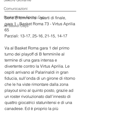
Settore Giovanile
Comunicazioni
Basket Roma Spring Cup
Serie B femminile - quarti di finale, 
gara 1 - Basket Roma 73 - Virtus Aprilia 
All Basket Days
65
Parziali: 13-17, 25-16, 21-15, 14-17
Va al Basket Roma gara 1 del primo 
turno dei playoff di B femminile al 
termine di una gara intensa e 
divertente contro la Virtus Aprilia. Le 
ospiti arrivano al Palarinaldi in gran 
fiducia, sull’onda di un girone di ritorno 
che le ha viste rimontare dalla zona 
playout sino al quinto posto, grazie ad 
un roster rivoluzionato dall’innesto di 
quattro giocatrici statunitensi e di una 
canadese. Ed è proprio la più 