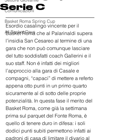
Settore Giovanile
Serie C
Comunicazioni
Basket Roma Spring Cup
Esordio casalingo vincente per il 
All Basket Days
Basket Roma che al Palarinaldi supera 
l’insidia San Cesareo al termine di una 
gara che non può comunque lasciare 
del tutto soddisfatti coach Gallerini e il 
suo staff. Non é infatti dei migliori 
l’approccio alla gara di Casale e 
compagni, “capaci” di mettere a referto 
appena otto punti in un primo quarto 
sicuramente al di sotto delle proprie 
potenzialità. In questa fase il merito del 
Basket Roma, come già la settimana 
prima sul parquet del Fonte Roma, è 
quello di tenere duro in difesa: i soli 
dodici punti subiti permettono infatti ai 
padroni di casa di limitare il divario al 