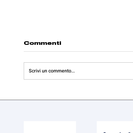
Commenti
Scrivi un commento...
Termina con una
S
sconfitta contro
s
San Raffaele il
S
percorso della
Serie B