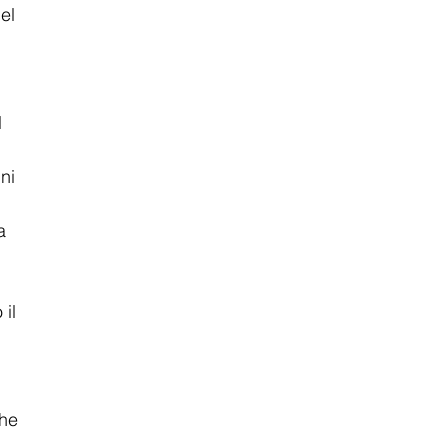
el 
 
 
ni 
a 
il 
 
he 