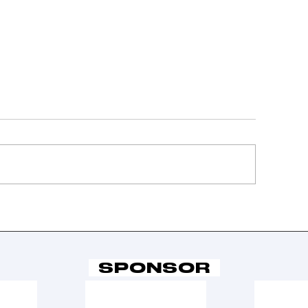
confitta in
Vittoria al
emifinale per la
fotofinish 
erie B
semifinale
raggiunta 
SPONSOR
Serie B