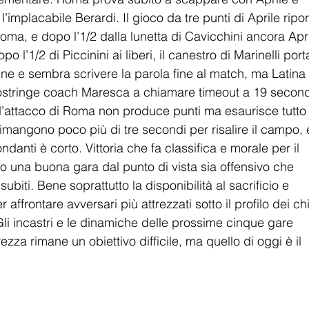
’implacabile Berardi. Il gioco da tre punti di Aprile ripor
Roma, e dopo l’1/2 dalla lunetta di Cavicchini ancora Apri
 l’1/2 di Piccinini ai liberi, il canestro di Marinelli port
ne e sembra scrivere la parola fine al match, ma Latina 
costringe coach Maresca a chiamare timeout a 19 second
d’attacco di Roma non produce punti ma esaurisce tutto i
imangono poco più di tre secondi per risalire il campo, e
ndanti è corto. Vittoria che fa classifica e morale per il 
 una buona gara dal punto di vista sia offensivo che 
subiti. Bene soprattutto la disponibilità al sacrificio e 
affrontare avversari più attrezzati sotto il profilo dei chil
. Gli incastri e le dinamiche delle prossime cinque gare 
zza rimane un obiettivo difficile, ma quello di oggi è il 