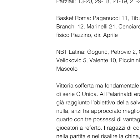
Parziali: 13-20, 29-18, 21-19, 21-
Basket Roma: Paganucci 11, Tiburzi
Branchi 12, Marinelli 21, Cenciarel
fisico Razzino, dir. Aprile
NBT Latina: Goguric, Petrovic 2, 
Velickovic 5, Valente 10, Piccinini
Mascolo
Vittoria sofferta ma fondamental
di serie C Unica. Al Palarinaldi 
già raggiunto l’obiettivo della s
nulla, anzi ha approcciato meglio
quarto con tre possessi di vantag
giocatori a referto. I ragazzi di
nella partita e nel risalire la chi