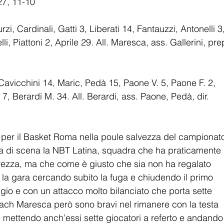
27, 11-10
, Cardinali, Gatti 3, Liberati 14, Fantauzzi, Antonelli 3,
li, Piattoni 2, Aprile 29. All. Maresca, ass. Gallerini, pre
Cavicchini 14, Maric, Pedà 15, Paone V. 5, Paone F. 2, 
 7, Berardi M. 34. All. Berardi, ass. Paone, Pedà, dir. 
e per il Basket Roma nella poule salvezza del campionat
era di scena la NBT Latina, squadra che ha praticamente 
alvezza, ma che come è giusto che sia non ha regalato 
 la gara cercando subito la fuga e chiudendo il primo 
gio e con un attacco molto bilanciato che porta sette 
 coach Maresca però sono bravi nel rimanere con la testa 
na, mettendo anch’essi sette giocatori a referto e andando