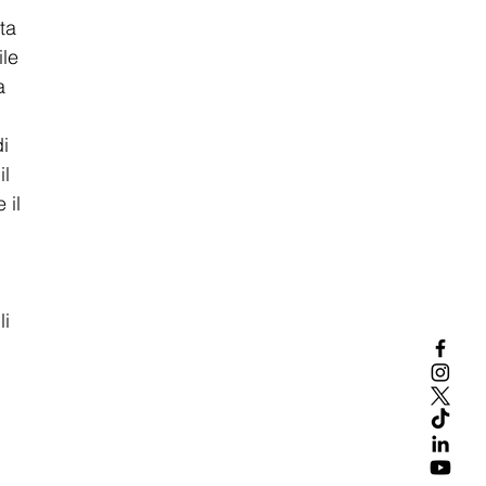
ta 
le 
a 
i 
l 
 il 
i 