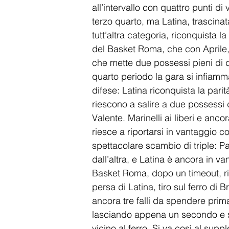
all’intervallo con quattro punti di 
terzo quarto, ma Latina, trascina
tutt’altra categoria, riconquista l
del Basket Roma, che con Aprile, 
che mette due possessi pieni di di
quarto periodo la gara si infiamm
difese: Latina riconquista la pari
riescono a salire a due possessi 
Valente. Marinelli ai liberi e anc
riesce a riportarsi in vantaggio co
spettacolare scambio di triple: P
dall’altra, e Latina è ancora in v
Basket Roma, dopo un timeout, ries
persa di Latina, tiro sul ferro d
ancora tre falli da spendere prima
lasciando appena un secondo e set
vicino al ferro. Si va così al su