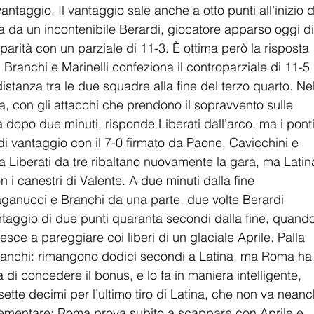
vantaggio. Il vantaggio sale anche a otto punti all’inizio d
ta da un incontenibile Berardi, giocatore apparso oggi di
a parità con un parziale di 11-3. È ottima però la risposta 
Branchi e Marinelli confeziona il controparziale di 11-5 
stanza tra le due squadre alla fine del terzo quarto. Nel
a, con gli attacchi che prendono il sopravvento sulle 
tà dopo due minuti, risponde Liberati dall’arco, ma i ponti
di vantaggio con il 7-0 firmato da Paone, Cavicchini e 
ora Liberati da tre ribaltano nuovamente la gara, ma Latin
n i canestri di Valente. A due minuti dalla fine 
aganucci e Branchi da una parte, due volte Berardi 
antaggio di due punti quaranta secondi dalla fine, quando 
ce a pareggiare coi liberi di un glaciale Aprile. Palla 
i Branchi: rimangono dodici secondi a Latina, ma Roma ha
 di concedere il bonus, e lo fa in maniera intelligente, 
te decimi per l’ultimo tiro di Latina, che non va neanc
pplementare: Roma prova subito a scappare con Aprile e 