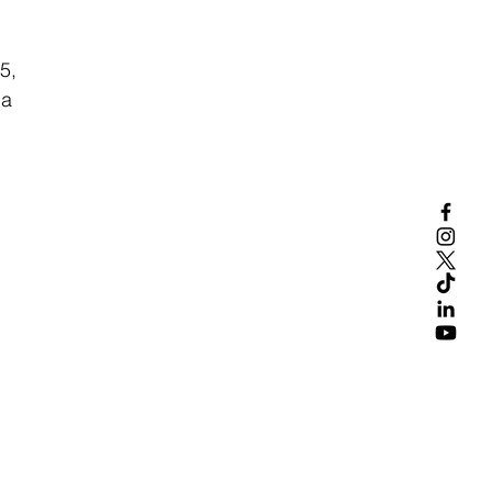
5, 
la
 