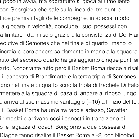
a poco in avvia, ma soprattutto si gioca al ritmo lento 
con Georgieva che sale sulla linea dei tre punti e 
atrice premia i tagli delle compagne, in special modo 
 a giocare in velocità, conclude i suoi possessi con 
a limitare i danni solo grazie alla consistenza di Del Pia
nsecutive di Semones che nel finale di quarto limano lo 
’inerzia è però ancora saldamente in mano alla squadra 
nuto del secondo quarto ha già aggiunto cinque punti ai
rto. Nonostante tutto però il Basket Roma riesce a risali
, il canestro di Brandimarte e la terza tripla di Semones, 
io nel finale di quarto sono la tripla di Rachele Di Falc
ermettere alla squadra di casa di andare al riposo lungo 
ia arriva al suo massimo vantaggio (+10) all’inizio del ter
a il Basket Roma ha un’altra faccia adesso, Savatteri 
rimbalzi e arrivano così i canestri in transizione di 
o le ragazze di coach Bongiorno a due possessi di 
e Diagne fanno risalire il Basket Roma a -2, con Nicolodi 