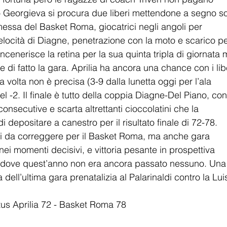
 Georgieva si procura due liberi mettendone a segno so
essa del Basket Roma, giocatrici negli angoli per 
velocità di Diagne, penetrazione con la moto e scarico pe
cenerisce la retina per la sua quinta tripla di giornata 
e di fatto la gara. Aprilia ha ancora una chance con i libe
volta non è precisa (3-9 dalla lunetta oggi per l’ala 
el -2. Il finale è tutto della coppia Diagne-Del Piano, con
nsecutive e scarta altrettanti cioccolatini che la 
epositare a canestro per il risultato finale di 72-78. 
ri da correggere per il Basket Roma, ma anche gara 
ei momenti decisivi, e vittoria pesante in prospettiva 
 dove quest’anno non era ancora passato nessuno. Una
dell’ultima gara prenatalizia al Palarinaldi contro la Luis
rtus Aprilia 72 - Basket Roma 78