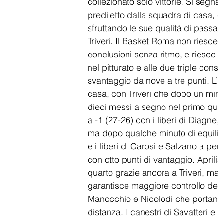
collezionato solo vittorie. Si segn
prediletto dalla squadra di casa, 
sfruttando le sue qualità di pass
Triveri. Il Basket Roma non riesce
conclusioni senza ritmo, e riesce 
nel pitturato e alle due triple co
svantaggio da nove a tre punti. L
casa, con Triveri che dopo un mi
dieci messi a segno nel primo qua
a -1 (27-26) con i liberi di Diagne
ma dopo qualche minuto di equilibr
e i liberi di Carosi e Salzano a p
con otto punti di vantaggio. April
quarto grazie ancora a Triveri, m
garantisce maggiore controllo dei 
Manocchio e Nicolodi che portan
distanza. I canestri di Savatteri 