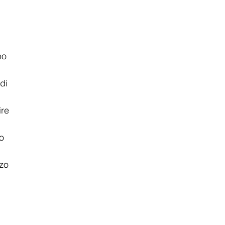
no 
di 
 
re 
o 
zo 