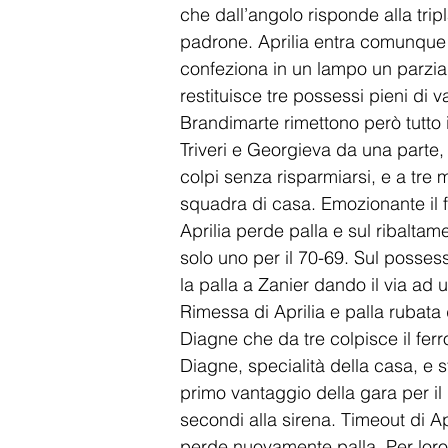
che dall’angolo risponde alla trip
padrone. Aprilia entra comunque n
confeziona in un lampo un parziale
restituisce tre possessi pieni di v
Brandimarte rimettono però tutto 
Triveri e Georgieva da una parte,
colpi senza risparmiarsi, e a tre m
squadra di casa. Emozionante il fi
Aprilia perde palla e sul ribaltam
solo uno per il 70-69. Sul posses
la palla a Zanier dando il via ad 
Rimessa di Aprilia e palla rubata
Diagne che da tre colpisce il ferr
Diagne, specialità della casa, e st
primo vantaggio della gara per i
secondi alla sirena. Timeout di A
perde nuovamente palla. Per loro