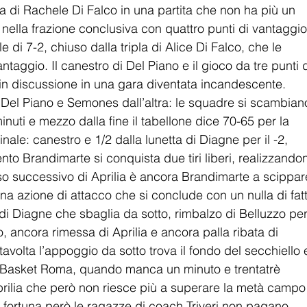
la di Rachele Di Falco in una partita che non ha più un 
ella frazione conclusiva con quattro punti di vantaggio
 di 7-2, chiuso dalla tripla di Alice Di Falco, che le 
antaggio. Il canestro di Del Piano e il gioco da tre punti d
in discussione in una gara diventata incandescente. 
 Del Piano e Semones dall’altra: le squadre si scambian
inuti e mezzo dalla fine il tabellone dice 70-65 per la 
nale: canestro e 1/2 dalla lunetta di Diagne per il -2, 
ento Brandimarte si conquista due tiri liberi, realizzando
so successivo di Aprilia è ancora Brandimarte a scippar
una azione di attacco che si conclude con un nulla di fatt
 di Diagne che sbaglia da sotto, rimbalzo di Belluzzo per
o, ancora rimessa di Aprilia e ancora palla ribata di 
avolta l’appoggio da sotto trova il fondo del secchiello e
l Basket Roma, quando manca un minuto e trentatrè 
prilia che però non riesce più a superare la metà campo
 fortuna però le ragazze di coach Triveri non pagano 