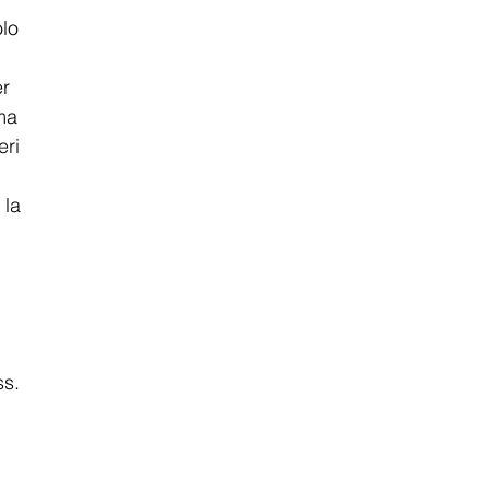
lo 
r 
ma 
ri 
 la 
 
s. 