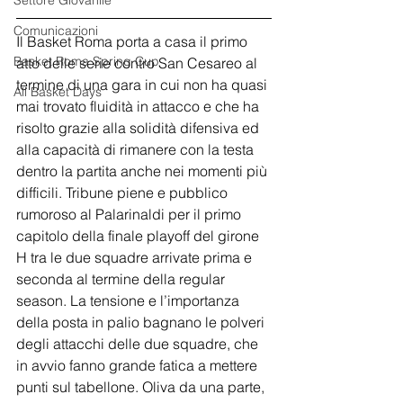
Settore Giovanile
Comunicazioni
Il Basket Roma porta a casa il primo 
Basket Roma Spring Cup
atto delle serie contro San Cesareo al 
termine di una gara in cui non ha quasi 
All Basket Days
mai trovato fluidità in attacco e che ha 
risolto grazie alla solidità difensiva ed 
alla capacità di rimanere con la testa 
dentro la partita anche nei momenti più 
difficili. Tribune piene e pubblico 
rumoroso al Palarinaldi per il primo 
capitolo della finale playoff del girone 
H tra le due squadre arrivate prima e 
seconda al termine della regular 
season. La tensione e l’importanza 
della posta in palio bagnano le polveri 
degli attacchi delle due squadre, che 
in avvio fanno grande fatica a mettere 
punti sul tabellone. Oliva da una parte, 