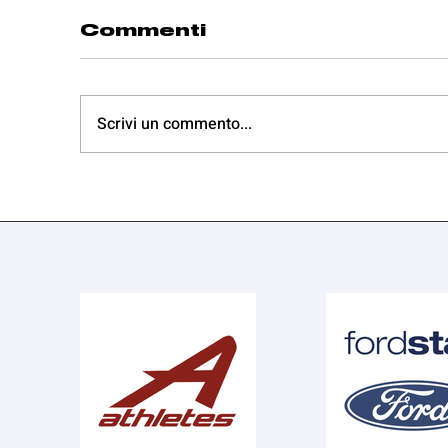
Commenti
Scrivi un commento...
Termina con una
S
sconfitta contro
s
San Raffaele il
S
percorso della
Serie B