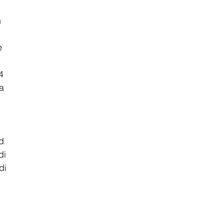
 
e 
4 
a 
 
d 
di 
di 
 