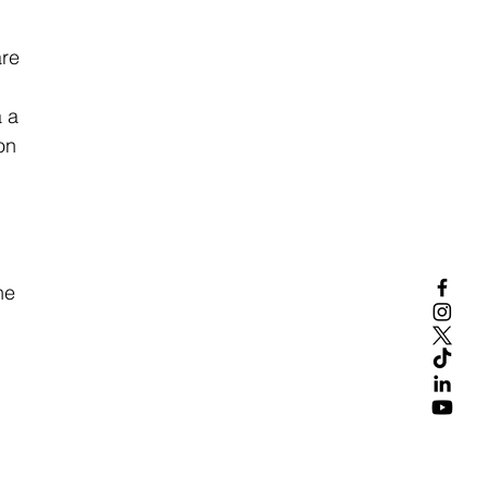
re 
 
 a 
on 
 
he 