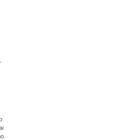
, 
o 
ai 
o. 