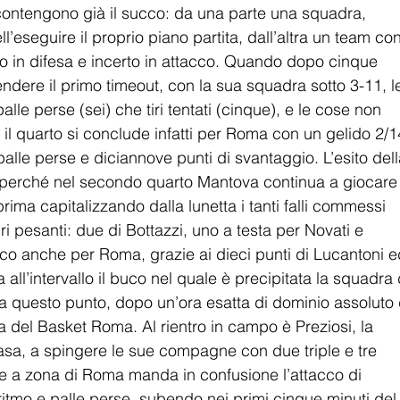
 contengono già il succo: da una parte una squadra, 
’eseguire il proprio piano partita, dall’altra un team con
o in difesa e incerto in attacco. Quando dopo cinque 
dere il primo timeout, con la sua squadra sotto 3-11, l
le perse (sei) che tiri tentati (cinque), e le cose non 
 il quarto si conclude infatti per Roma con un gelido 2/1
 palle perse e diciannove punti di svantaggio. L’esito dell
e perché nel secondo quarto Mantova continua a giocare
ima capitalizzando dalla lunetta i tanti falli commessi 
ri pesanti: due di Bottazzi, uno a testa per Novati e 
co anche per Roma, grazie ai dieci punti di Lucantoni e
ll’intervallo il buco nel quale è precipitata la squadra 
a questo punto, dopo un’ora esatta di dominio assoluto 
 del Basket Roma. Al rientro in campo è Preziosi, la 
asa, a spingere le sue compagne con due triple e tre 
fese a zona di Roma manda in confusione l’attacco di 
 ritmo e palle perse, subendo nei primi cinque minuti del