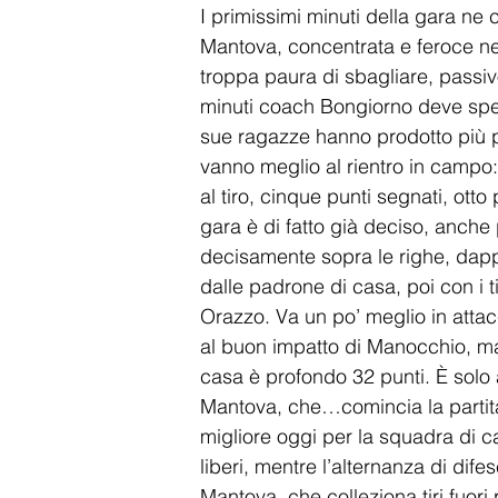
I primissimi minuti della gara ne
Mantova, concentrata e feroce nell
troppa paura di sbagliare, passiv
minuti coach Bongiorno deve spen
sue ragazze hanno prodotto più pal
vanno meglio al rientro in campo:
al tiro, cinque punti segnati, otto
gara è di fatto già deciso, anch
decisamente sopra le righe, dappr
dalle padrone di casa, poi con i ti
Orazzo. Va un po’ meglio in attac
al buon impatto di Manocchio, ma a
casa è profondo 32 punti. È solo 
Mantova, che…comincia la partita
migliore oggi per la squadra di c
liberi, mentre l’alternanza di di
Mantova, che colleziona tiri fuori