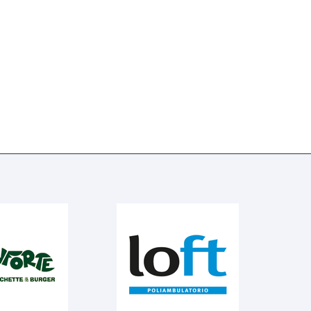
e
per la