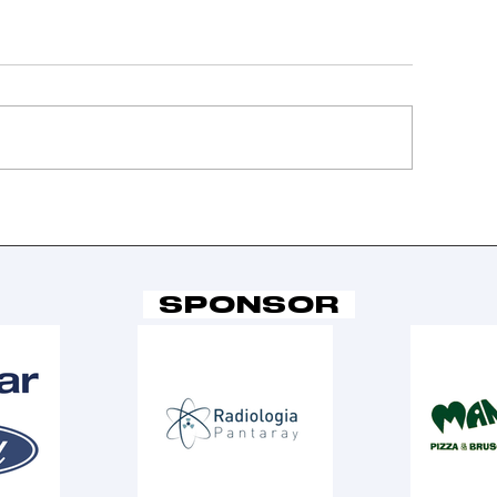
confitta in
Vittoria al
emifinale per la
fotofinish 
erie B
semifinale
raggiunta 
SPONSOR
Serie B