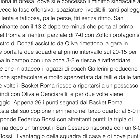
ona in difesa, dove si è concesso il minimo sindacale a
ce la fase offensiva: spaziature rivedibili, tanti pallegg
 lenta e faticosa, palle perse, tiri senza ritmo. San 
minante con il 13-2 dopo tre minuti che porta al primo 
et Roma al rientro: parziale di 7-0 con Zoffoli protagonist
estro di Donati assistito da Oliva rimettono la gara in 
he porta le due squadre al primo intervallo sul 20-15 per 
a in campo con una zona 3-2 e riesce a raffreddare 
 è che in attacco i ragazzi di coach Gallerini producono 
 che spettacolare e molto spezzettata dai falli e dalle tan
e volte il Basket Roma riesce a riportarsi a un possesso,
indi con Oliva e Cenciarelli, e per due volte viene 
aggio. Appena 26 i punti segnati dal Basket Roma 
scosta dal suo copione nemmeno nel terzo quarto: al 5-0 i
sponde Federico Rossi con altrettanti punti; la tripla di 
1, ma dopo un timeout il San Cesareo risponde con un 8-0
ossi. Il vantaggio della squadra di casa è di nove punti