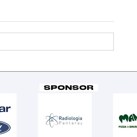
a Serie C batte
Vittoria i
ossombrone in
e vittoria 
ara 1
campionat
la Serie C
SPONSOR