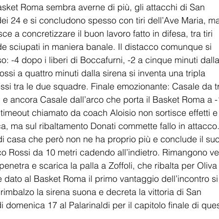
Basket Roma sembra averne di più, gli attacchi di San 
dei 24 e si concludono spesso con tiri dell’Ave Maria, m
e a concretizzare il buon lavoro fatto in difesa, tra tiri 
ede sciupati in maniera banale. Il distacco comunque si 
-4 dopo i liberi di Boccafurni, -2 a cinque minuti dalla
ssi a quattro minuti dalla sirena si inventa una tripla 
ssi tra le due squadre. Finale emozionante: Casale da t
, e ancora Casale dall’arco che porta il Basket Roma a -
 timeout chiamato da coach Aloisio non sortisce effetti e
ca, ma sul ribaltamento Donati commette fallo in attacco.
 casa che però non ne ha proprio più e conclude il suo
o Rossi da 10 metri cadendo all’indietro. Rimangono ven
etra e scarica la palla a Zoffoli, che ribalta per Oliva
e dato al Basket Roma il primo vantaggio dell’incontro si
 rimbalzo la sirena suona e decreta la vittoria di San 
domenica 17 al Palarinaldi per il capitolo finale di que