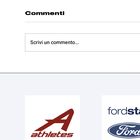
Commenti
Scrivi un commento...
La Serie C vince a
L
Fossombrone e
F
conquista la
G
Serie B