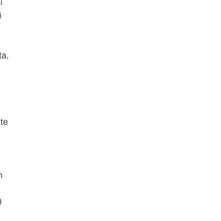
i 
i 
a, 
te 
 
n 
 
 