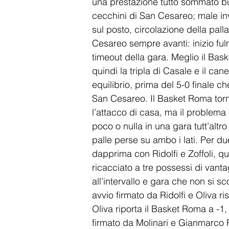
una prestazione tutto sommato bu
cecchini di San Cesareo; male inve
sul posto, circolazione della palla
Cesareo sempre avanti: inizio ful
timeout della gara. Meglio il Bask
quindi la tripla di Casale e il can
equilibrio, prima del 5-0 finale c
San Cesareo. Il Basket Roma torn
l’attacco di casa, ma il problema
poco o nulla in una gara tutt’altro
palle perse su ambo i lati. Per du
dapprima con Ridolfi e Zoffoli, qu
ricacciato a tre possessi di vant
all’intervallo e gara che non si 
avvio firmato da Ridolfi e Oliva ri
Oliva riporta il Basket Roma a -
firmato da Molinari e Gianmarco R