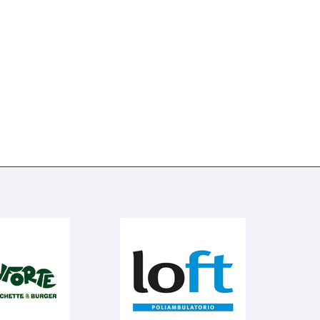
n Gara 3
del
o per