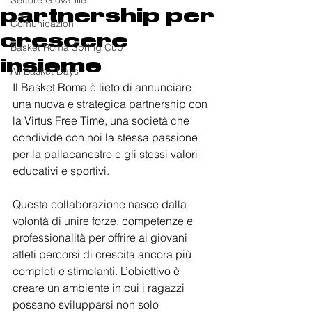
Settore Giovanile
partnership per
Comunicazioni
crescere
Basket Roma Spring Cup
insieme
All Basket Days
Il Basket Roma è lieto di annunciare 
una nuova e strategica partnership con 
la Virtus Free Time, una società che 
condivide con noi la stessa passione 
per la pallacanestro e gli stessi valori 
educativi e sportivi.
Questa collaborazione nasce dalla 
volontà di unire forze, competenze e 
professionalità per offrire ai giovani 
atleti percorsi di crescita ancora più 
completi e stimolanti. L’obiettivo è 
creare un ambiente in cui i ragazzi 
possano svilupparsi non solo 