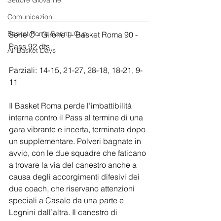
Settore Giovanile
Comunicazioni
Basket Roma Spring Cup
Serie C - Girone I - Basket Roma 90 - 
Pass 92 dts
All Basket Days
Parziali: 14-15, 21-27, 28-18, 18-21, 9-
11
Il Basket Roma perde l’imbattibilità 
interna contro il Pass al termine di una 
gara vibrante e incerta, terminata dopo 
un supplementare. Polveri bagnate in 
avvio, con le due squadre che faticano 
a trovare la via del canestro anche a 
causa degli accorgimenti difesivi dei 
due coach, che riservano attenzioni 
speciali a Casale da una parte e 
Legnini dall’altra. Il canestro di 