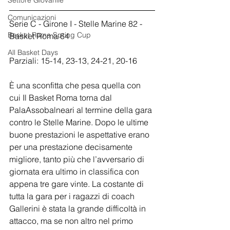
Settore Giovanile
Comunicazioni
Serie C - Girone I - Stelle Marine 82 - 
Basket Roma Spring Cup
Basket Roma 64
All Basket Days
Parziali: 15-14, 23-13, 24-21, 20-16
È una sconfitta che pesa quella con 
cui Il Basket Roma torna dal 
PalaAssobalneari al termine della gara 
contro le Stelle Marine. Dopo le ultime 
buone prestazioni le aspettative erano 
per una prestazione decisamente 
migliore, tanto più che l’avversario di 
giornata era ultimo in classifica con 
appena tre gare vinte. La costante di 
tutta la gara per i ragazzi di coach 
Gallerini è stata la grande difficoltà in 
attacco, ma se non altro nel primo 